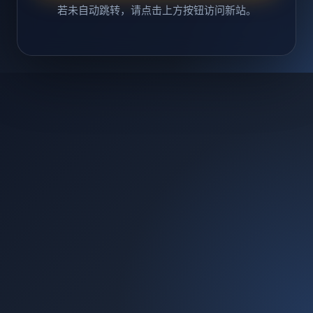
若未自动跳转，请点击上方按钮访问新站。